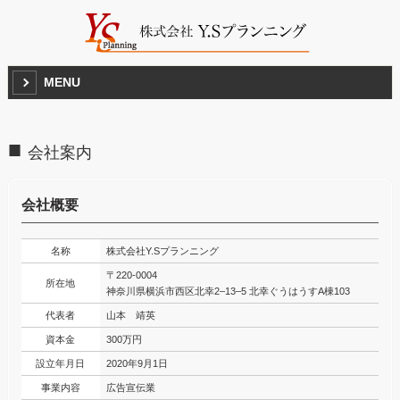
MENU
会社案内
会社概要
名称
株式会社Y.Sプランニング
〒220-0004
所在地
神奈川県横浜市西区北幸2–13–5 北幸ぐうはうすA棟103
代表者
山本 靖英
資本金
300万円
設立年月日
2020年9月1日
事業内容
広告宣伝業